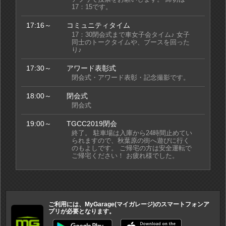
17：15です。
17:16～
コミュニティタイム
17：30閉会式まで車女子会タイム♪ 女子
同士のトークタイムや、ブースを回った
り♪
17:30～
アワード表彰式
閉会式・アワード表彰・記念撮影です。
18:00～
閉会式
閉会式
19:00～
TGCC2019閉会
終了。 駐車場は入庫から24時間止めてい
られますので、秋葉原の街へ遊びに行く
のもよしです。 ご帰宅の方は安全運転で
ご帰宅ください！ お疲れ様でした。
ご利用には、MyGarage(マイガレージ)のスマートフォンア
プリが必要となります。