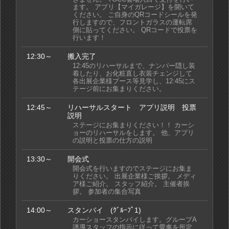
ます。 アプリ【マイガレージ】を開いて
ください。 ご自身のQRコードシールを発
行しますので、フロントガラスの運転席
側に貼ってください。 QRコードで投票を
行います！
12:30～
搬入完了
12:45のリハーサルまで、ナンバー隠し装
着したり、お化粧直し衣装チェンジして
各出展企業様ブース等見学し、12:45にス
テージ前にお集まりください。
12:45～
リハーサルスタート アプリ説明 投票
説明
ステージにお集まりください！！ カーシ
ョーのリハーサルをします。 他、アプリ
の説明と投票の仕方の説明
13:30～
開会式
開会式を行いますのでステージにお集ま
りください。 出展企業様ご挨拶。 メディ
ア様ご紹介。 スタッフ紹介。 主催者挨
拶。 参加者の集合写真
14:00～
スタンバイ (ｸﾞﾙｰﾌﾟ1)
カーショースタンバイします。グループA
誘導スタッフの指示に従って愛車を所定