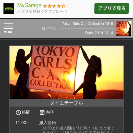
Tokyo Girls Car Collection 2019
toggle
ログイン
navigation
Date: 2019.12.14
タイムテーブル
access_time
event_note
時間
内容
11:00～
搬入開始
11:00より搬入開始 *11:00より前は入場で
きません。 TGCC会場入口で受付を行い