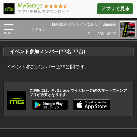
MAX織戸 オンライン飲み会 in Summer
toggle
ログイン
navigation
Date: 2021.09.20
イベント参加メンバー(??名 ??台)
イベント参加メンバーは非公開です。
ご利用には、MyGarage(マイガレージ)のスマートフォンア
プリが必要となります。