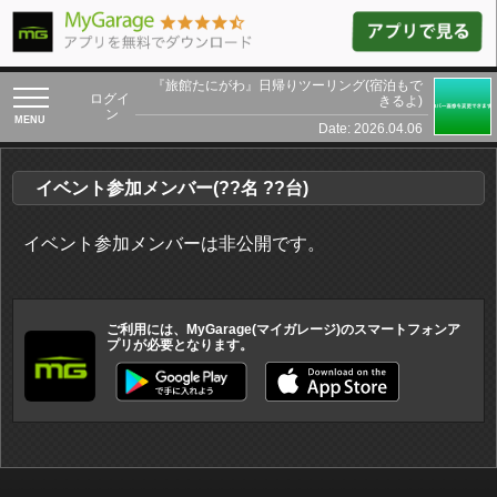
『旅館たにがわ』日帰りツーリング(宿泊もで
toggle
ログイ
きるよ)
navigation
ン
Date: 2026.04.06
イベント参加メンバー(??名 ??台)
イベント参加メンバーは非公開です。
ご利用には、MyGarage(マイガレージ)のスマートフォンア
プリが必要となります。