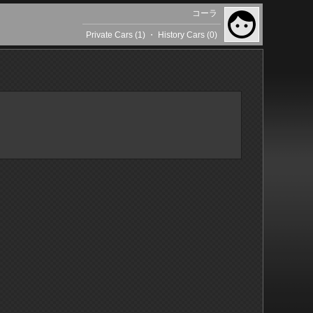
コーラ
Private Cars (1)
・
History Cars (0)