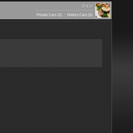
ジュン
Private Cars (3)
・
History Cars (3)