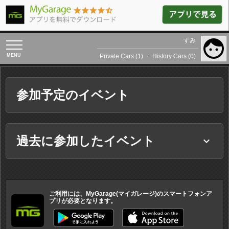
すみ
toggle
navigation
Private Cars (1)
・
History Cars (0)
参加予定のイベント
過去に参加したイベント
keyboard_arrow_down
ご利用には、MyGarage(マイガレージ)のスマートフォンア
プリが必要となります。