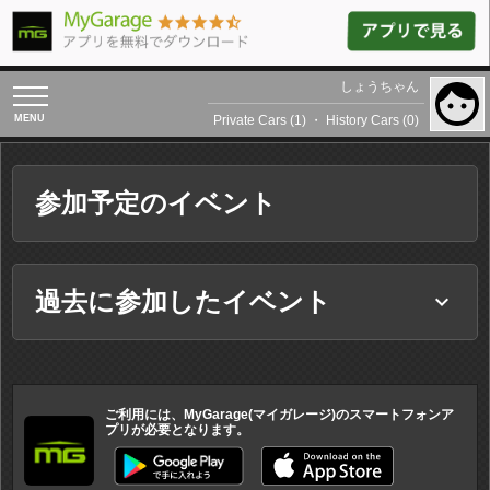
しょうちゃん
toggle
navigation
Private Cars (1)
・
History Cars (0)
参加予定のイベント
過去に参加したイベント
keyboard_arrow_down
ご利用には、MyGarage(マイガレージ)のスマートフォンア
プリが必要となります。