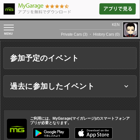
KEN
toggle
navigation
Private Cars (3)
・
History Cars (0)
参加予定のイベント
過去に参加したイベント
keyboard_arrow_down
ご利用には、MyGarage(マイガレージ)のスマートフォンア
プリが必要となります。