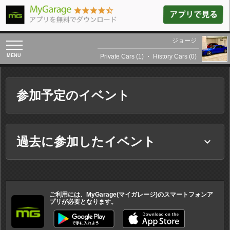
ジョージ
toggle
navigation
Private Cars (1)
・
History Cars (0)
参加予定のイベント
過去に参加したイベント
keyboard_arrow_down
ご利用には、MyGarage(マイガレージ)のスマートフォンア
プリが必要となります。