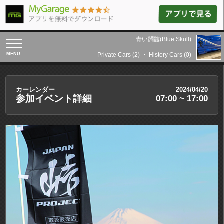
青い髑髏(Blue Skull)
toggle
navigation
Private Cars (2)
・
History Cars (0)
カーレンダー
2024/04/20
参加イベント詳細
07:00 ~ 17:00