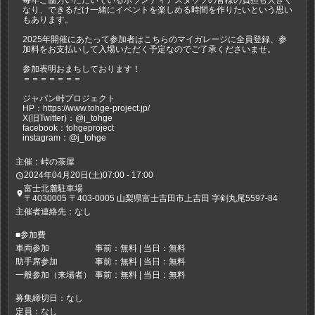
毎年ご協力いただいているボランティアスタッフの皆様の負担も大きく
なり、できるだけ一緒にイベントを楽しめる時間を作りたいという思い
もあります。
2025年開催にあたって参加者はこちらのマイガレージに全員登録、参
加料をお支払いして入場いただく予定なのでご了承くださいませ。
参加表明おまちしております！
＝＝＝＝＝＝＝
ジャパン峠プロジェクト
HP：https://www.tohge-project.jp/
X(旧Twitter)：@j_tohge
facebook：tohgeproject
instagram：@j_tohge
主催：峠の茶屋
2024年04月20日(土)07:00 - 17:00
access_time
富士北麓駐車場
place
〒4030005 〒403-0005 山梨県富士吉田市上吉田 字剣丸尾5597-84
主催者連絡先：なし
■参加費
車両参加
事前：無料 | 当日：無料
助手席参加
事前：無料 | 当日：無料
一般参加（来場者）
事前：無料 | 当日：無料
募集締切日：なし
定員：なし