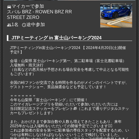
マイカーで参加
directions_car
スバル BRZ - ROWEN BRZ RR
STREET ZERO
1名
途中参加
people
access_time
JTPミーティング in 富士山パーキング2024
JTPミーティングin富士山パーキング2024 【 2024年4月20日(土)開催
予定‼️ 】
会場：山梨県 富士山パーキング第一、第二駐車場（富士北麓駐車場）
入場無料・雨天決行
（台風などの悪天候が予想される場合安全を考慮して中止となる可能性
もございます）
全国の峠ファンが交流できる時間を作るのがメインのイベントですが、
ゲストトークショー、景品抽選会なども予定しています！
＝＝＝＝＝＝＝
今年も山梨県「富士山パーキング」にて開催！
このマイガレージアプリを登録いただいて参加いただいた方には
当日限定記念ステッカーをプレゼント🎁（これまで通りデジタルステッ
カーもプレゼントします）
また、おかげさまで参加台数や人数も増えてきたこともあり、来年
2025年からは入場料をいただいての開催予定でございます🙇‍♂️
これは参加者の安全を第一に駐車場の専任スタッフを配置するため、い
つかは有料にしなければならないということで検討していました。