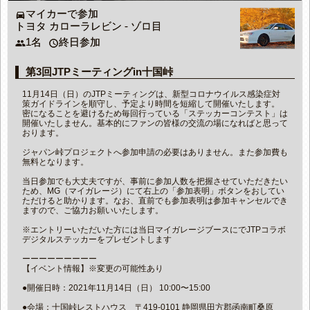
マイカーで参加
directions_car
トヨタ カローラレビン - ゾロ目
1名
終日参加
people
access_time
第3回JTPミーティングin十国峠
11月14日（日）のJTPミーティングは、新型コロナウイルス感染症対
策ガイドラインを順守し、予定より時間を短縮して開催いたします。
密になることを避けるため毎回行っている「ステッカーコンテスト」は
開催いたしません。基本的にファンの皆様の交流の場になればと思って
おります。
ジャパン峠プロジェクトへ参加申請の必要はありません。また参加費も
無料となります。
当日参加でも大丈夫ですが、事前に参加人数を把握させていただきたい
ため、MG（マイガレージ）にて右上の「参加表明」ボタンをおしてい
ただけると助かります。なお、直前でも参加表明は参加キャンセルでき
ますので、ご協力お願いいたします。
※エントリーいただいた方には当日マイガレージブースにでJTPコラボ
デジタルステッカーをプレゼントします
ーーーーーーーーー
【イベント情報】※変更の可能性あり
●開催日時：2021年11月14日（日） 10:00〜15:00
●会場：十国峠レストハウス 〒419-0101 静岡県田方郡函南町桑原