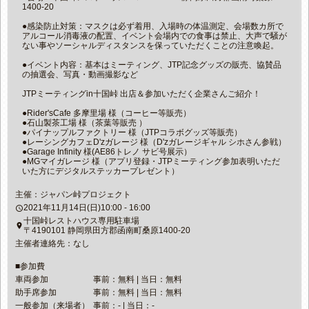
1400-20
●感染防止対策：マスクは必ず着用、入場時の体温測定、会場数カ所で
アルコール消毒液の配置、イベント会場内での食事は禁止、大声で騒が
ない事やソーシャルディスタンスを保っていただくことの注意喚起。
●イベント内容：基本はミーティング、JTP記念グッズの販売、協賛品
の抽選会、写真・動画撮影など
JTPミーティングin十国峠 出店＆参加いただく企業さんご紹介！
●Rider'sCafe 多摩里場 様（コーヒー等販売）
●石山製茶工場 様（茶葉等販売 ）
●パイナップルファクトリー 様（JTPコラボグッズ等販売）
●レーシングカフェD'zガレージ 様（D'zガレージギャル シホさん参戦）
●Garage Infinity 様(AE86トレノ サビ号展示）
●MGマイガレージ 様（アプリ登録・JTPミーティング参加表明いただ
いた方にデジタルステッカープレゼント）
主催：ジャパン峠プロジェクト
2021年11月14日(日)10:00 - 16:00
access_time
十国峠レストハウス専用駐車場
place
〒4190101 静岡県田方郡函南町桑原1400-20
主催者連絡先：なし
■参加費
車両参加
事前：無料 | 当日：無料
助手席参加
事前：無料 | 当日：無料
一般参加（来場者）
事前：- | 当日：-