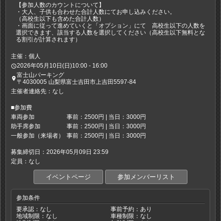
【参加人数のカウントについて】
・大人、子供も合わせた合計人数にてお申し込みください。
（高校生以下も含めた合計人数）
・画面に従って進めていくと「オプション」にて 高校生以下の人数を
選択できます、該当する人数を選択してください（高校生以下無料とな
る割引が計算されます）
主催：個人
2026年05月10日(日)10:00 - 16:00
access_time
富士山パーキング
place
〒4030005 山梨県富士吉田市上吉田5597-84
主催者連絡先：なし
■参加費
車両参加
事前：2500円 | 当日：3000円
助手席参加
事前：2500円 | 当日：3000円
一般参加（来場者）
事前：2500円 | 当日：3000円
募集締切日：2026年05月09日 23:59
定員：なし
イベントページ
参加メンバーリスト
参加条件
要承認：なし
事前予約：あり
地域制限：なし
車種制限：なし