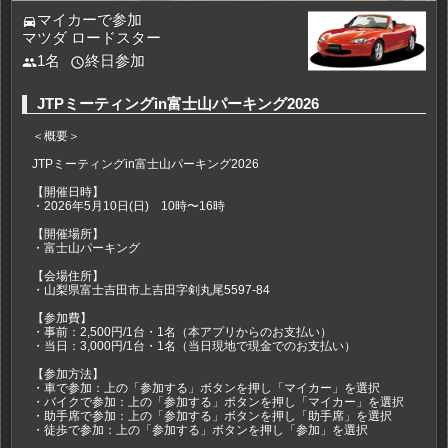
マイカーで参加
directions_car
マツダ ロードスター
1名
終日参加
people
access_time
JTPミーティングin富士山パーキング2026
＜概要＞
JTPミーティングin富士山パーキング2026
【開催日時】
・2026年5月10日(日) 10時〜16時
【開催場所】
・富士山パーキング
【会場住所】
・山梨県富士吉田市上吉田字剣丸尾5597-84
【参加費】
・事前：2,500円/1台・1名（本アプリからのお支払い）
・当日：3,000円/1台・1名（当日現地で現金でのお支払い）
【参加方法】
・車で参加：上の「参加する」ボタンを押し「マイカー」を選択
・バイクで参加：上の「参加する」ボタンを押し「マイカー」を選択
・助手席で参加：上の「参加する」ボタンを押し「助手席」を選択
・徒歩で参加：上の「参加する」ボタンを押し「参加」を選択