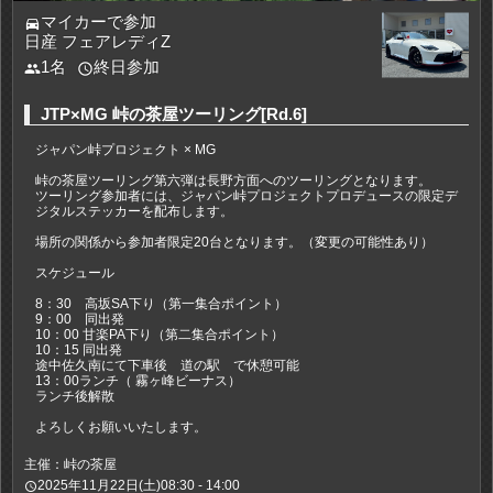
マイカーで参加
directions_car
日産 フェアレディZ
1名
終日参加
people
access_time
JTP×MG 峠の茶屋ツーリング[Rd.6]
ジャパン峠プロジェクト × MG
峠の茶屋ツーリング第六弾は長野方面へのツーリングとなります。
ツーリング参加者には、ジャパン峠プロジェクトプロデュースの限定デ
ジタルステッカーを配布します。
場所の関係から参加者限定20台となります。（変更の可能性あり）
スケジュール
8：30 高坂SA下り（第一集合ポイント）
9：00 同出発
10：00 甘楽PA下り（第二集合ポイント）
10：15 同出発
途中佐久南にて下車後 道の駅 で休憩可能
13：00ランチ（ 霧ヶ峰ビーナス）
ランチ後解散
よろしくお願いいたします。
主催：峠の茶屋
2025年11月22日(土)08:30 - 14:00
access_time