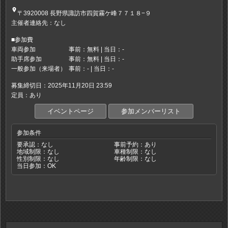
place
〒3920008 長野県諏訪市四賀霧ケ峰７７１８−９
主催者連絡先：なし
■参加費
車両参加
事前：無料 | 当日：-
助手席参加
事前：無料 | 当日：-
一般参加（来場者）
事前：- | 当日：-
募集締切日：2025年11月20日 23:59
定員：あり
イベントページ
参加メンバーリスト
参加条件
要承認：なし
事前予約：あり
地域制限：なし
車種制限：なし
性別制限：なし
年齢制限：なし
当日参加：OK