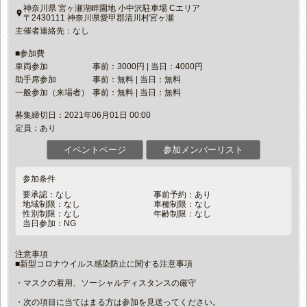
神奈川県 宮ヶ瀬湖畔園地 小中沢駐車場 Cエリア
place
〒2430111 神奈川県愛甲郡清川村宮ヶ瀬
主催者連絡先：なし
■参加費
車両参加
事前：3000円 | 当日：4000円
助手席参加
事前：無料 | 当日：無料
一般参加（来場者）
事前：無料 | 当日：無料
募集締切日：2021年06月01日 00:00
定員：あり
イベントページ
参加メンバーリスト
参加条件
要承認：なし
事前予約：あり
地域制限：なし
車種制限：なし
性別制限：なし
年齢制限：なし
当日参加：NG
注意事項
■新型コロナウイルス感染防止に関する注意事項
・マスクの着用、ソーシャルディスタンスの厳守
・次の項目に当てはまる方は参加を見送ってください。