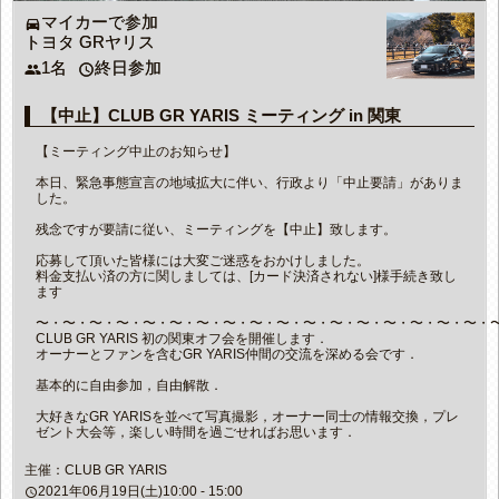
マイカーで参加
directions_car
トヨタ GRヤリス
1名
終日参加
people
access_time
【中止】CLUB GR YARIS ミーティング in 関東
【ミーティング中止のお知らせ】
本日、緊急事態宣言の地域拡大に伴い、行政より「中止要請」がありま
した。
残念ですが要請に従い、ミーティングを【中止】致します。
応募して頂いた皆様には大変ご迷惑をおかけしました。
料金支払い済の方に関しましては、[カード決済されない]様手続き致し
ます
〜・〜・〜・〜・〜・〜・〜・〜・〜・〜・〜・〜・〜・〜・〜・〜・〜・
CLUB GR YARIS 初の関東オフ会を開催します．
オーナーとファンを含むGR YARIS仲間の交流を深める会です．
基本的に自由参加，自由解散．
大好きなGR YARISを並べて写真撮影，オーナー同士の情報交換，プレ
ゼント大会等，楽しい時間を過ごせればお思います．
主催：CLUB GR YARIS
2021年06月19日(土)10:00 - 15:00
access_time