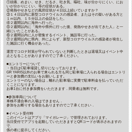
①頭痛、めまい、せき、だるさ、吐き気、嘔吐、味が分かりにくい、にお
いが分かりにくい、等の症状がある。
②発熱やせきなどの風邪症状が４日以上続いていますか？
③１４日以内に新型コロナウイルスの感染者、またはその疑いがある方と
１ｍ以内、１５分以上の会話をした。
④２週間以内に海外へ行った。
⑤２週間以内に「海外や県外に行った後、発熱やせきが出てきた人」と一
緒にいたことがある。
⑥２週間以内に人が密集するイベント、施設等に行った。
⑦２週間以内に県内、外によらず、新型コロナウイルスの感染者が発生し
た施設に行く機会があった。
運営でコロナ対策が守られていないと判断したときは退場又はイベント中
止となることがありますのでご了承ください。
■エントリーについて
・当日はC駐車場貸し切りになっております。
GR YARIS以外のお車で来られる方も同じ駐車場に入られる場合はエントリ
ーと参加費の支払いをお願いします。
エントリーのない場合は，離れた駐車場に実費で駐車料金を払っていただ
くことになります。
お車1台に付き参加費をいただきます．同乗者は無料です。
■参加車両について
車検不適合車の入場はできません．
参加をお断りする場合もありますのでご了承ください．
■イベント受付時
このイベントはアプリ「マイガレージ」で管理されております。
当日受付でアプリを起動していただきますとQRコードが表示されますの
で、
係の者に提示してください。