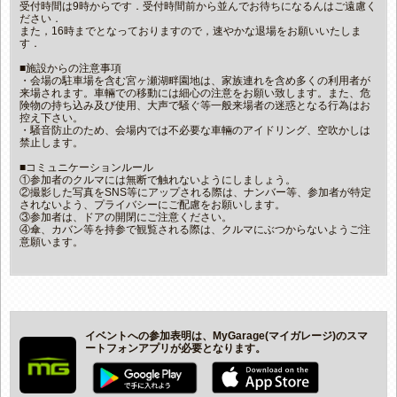
受付時間は9時からです．受付時間前から並んでお待ちになるんはご遠慮く
ださい．
また，16時までとなっておりますので，速やかな退場をお願いいたしま
す．
■施設からの注意事項
・会場の駐車場を含む宮ヶ瀬湖畔園地は、家族連れを含め多くの利用者が
来場されます。車輛での移動には細心の注意をお願い致します。また、危
険物の持ち込み及び使用、大声で騒ぐ等一般来場者の迷惑となる行為はお
控え下さい。
・騒音防止のため、会場内では不必要な車輛のアイドリング、空吹かしは
禁止します。
■コミュニケーションルール
①参加者のクルマには無断で触れないようにしましょう。
②撮影した写真をSNS等にアップされる際は、ナンバー等、参加者が特定
されないよう、プライバシーにご配慮をお願いします。
③参加者は、ドアの開閉にご注意ください。
④傘、カバン等を持参で観覧される際は、クルマにぶつからないようご注
意願います。
イベントへの参加表明は、MyGarage(マイガレージ)のスマ
ートフォンアプリが必要となります。