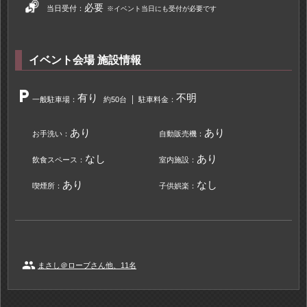
必要
当日受付：
※イベント当日にも受付が必要です
イベント会場 施設情報
local_parking
有り
不明
一般駐車場：
約50台
駐車料金：
あり
あり
お手洗い：
自動販売機：
なし
あり
飲食スペース：
室内施設：
あり
なし
喫煙所：
子供娯楽：
people
まさし＠ローブさん他、11名