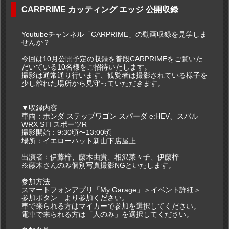
CARPRIME カッティング エッジ 公開収録
Youtubeチャンネル「CARPRIME」の動画収録を見学しま
せんか？
今回は10月公開予定の収録を普段CARPRIMEをご覧いた
だいている10名様をご招待いたします。
撮影は通常通り行います、観覧者は撮影されている様子を
少し離れた場所から見守っていただきます。
▼収録内容
車両：ホンダ ステップワゴン スパーダ e:HEV、スバル
WRX STI スポーツR
撮影開始：9:30頃〜13:00頃
場所：イエローハット新山下店屋上
出演者：伊藤梓、藤木由貴、相沢菜々子、伊藤梓
※藤木さんのみ個別写真撮影NGといたします。
参加方法
スマートフォンアプリ「My Garage」＞イベント詳細＞
参加ボタン より参加ください。
車で来られる方はマイカーで参加を選択してください。
電車で来られる方は「人のみ」を選択してください。