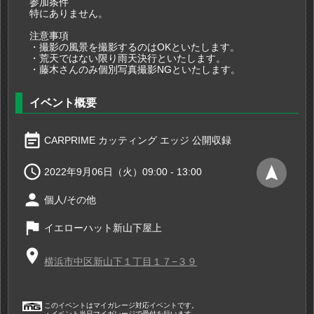
参加条件
特にありません。
注意事項
・撮影の風景を撮影するのはOKといたします。
・荒天ではない限り雨天決行といたします。
・藤木さんのみ個別写真撮影NGといたします。
イベント概要
event_note
CARPRIME カッティング エッジ 公開収録

navigation
2022年9月06日（火）09:00 - 13:00
person
個人/その他
flag
イエローハット新山下屋上
place
横浜市中区新山下１丁目１７−３９
このイベントはマイガレージ対応イベントです。
・イベント当日マイガレージで受付を行います。