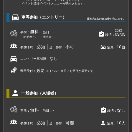
・イベント当日イベントメニューが表示されます。
directions_car
車両参加（エントリー）
運転席1名の参加費を含みます。
2022
無料
-
事前：
当日：
assignment_turned_in
09/05
締切：
助手席：-
助手席：-
directions_car
必須
不可
10台
参加予約：
当日参加：
定員：
directions_car
なし
エントリー車制限：
必要
当日受付：
※イベント当日にも受付が必要です
person
一般参加（来場者）
assignment_turned_in
無料
-
なし
事前：
当日：
締切：
person
必須
可能
10人
参加予約：
当日参加：
定員：