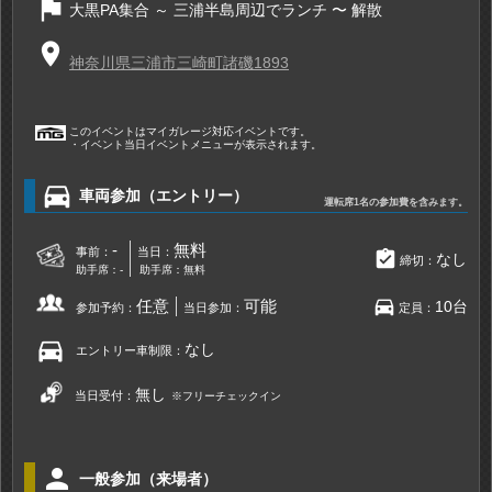
flag
大黒PA集合 ～ 三浦半島周辺でランチ 〜 解散
place
神奈川県三浦市三崎町諸磯1893
このイベントはマイガレージ対応イベントです。
・イベント当日イベントメニューが表示されます。
directions_car
車両参加（エントリー）
運転席1名の参加費を含みます。
-
無料
事前：
当日：
assignment_turned_in
なし
締切：
助手席：-
助手席：無料
directions_car
任意
可能
10台
参加予約：
当日参加：
定員：
directions_car
なし
エントリー車制限：
無し
当日受付：
※フリーチェックイン
person
一般参加（来場者）