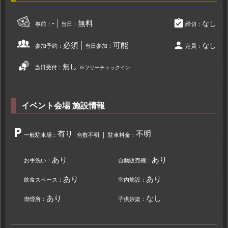
assignment_turned_in
-
無料
なし
事前：
当日：
締切：
person
必須
可能
なし
参加予約：
当日参加：
定員：
無し
当日受付：
※フリーチェックイン
イベント会場 施設情報
local_parking
有り
不明
一般駐車場：
台数不明
駐車料金：
あり
あり
お手洗い：
自動販売機：
あり
あり
飲食スペース：
室内施設：
あり
なし
喫煙所：
子供娯楽：