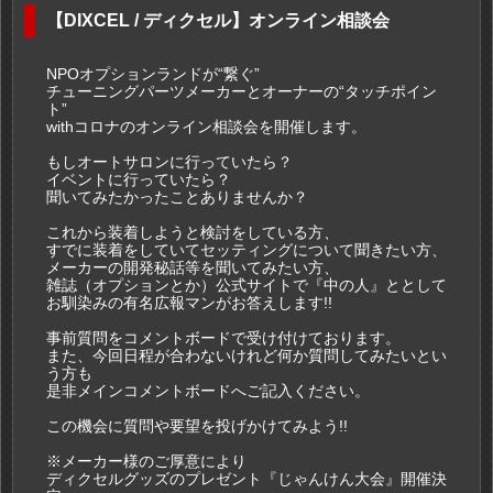
【DIXCEL / ディクセル】オンライン相談会
NPOオプションランドが“繋ぐ”
チューニングパーツメーカーとオーナーの“タッチポイン
ト”
withコロナのオンライン相談会を開催します。
もしオートサロンに行っていたら？
イベントに行っていたら？
聞いてみたかったことありませんか？
これから装着しようと検討をしている方、
すでに装着をしていてセッティングについて聞きたい方、
メーカーの開発秘話等を聞いてみたい方、
雑誌（オプションとか）公式サイトで『中の人』ととして
お馴染みの有名広報マンがお答えします!!
事前質問をコメントボードで受け付けております。
また、今回日程が合わないけれど何か質問してみたいとい
う方も
是非メインコメントボードへご記入ください。
この機会に質問や要望を投げかけてみよう!!
※メーカー様のご厚意により
ディクセルグッズのプレゼント『じゃんけん大会』開催決