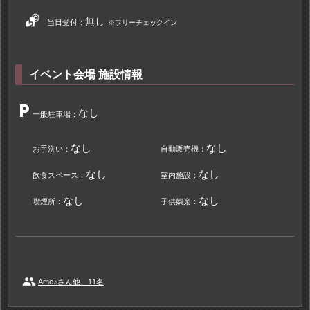
無し
当日受付：
※フリーチェックイン
イベント会場 施設情報
local_parking
なし
一般駐車場：
なし
なし
お手洗い：
自動販売機：
なし
なし
飲食スペース：
室内施設：
なし
なし
喫煙所：
子供娯楽：
people
Ame♪さん他、11名