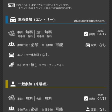
このイベントはマイガレージ対応イベントです。
・イベント当日イベントメニューが表示されます。
directions_car
車両参加（エントリー）
運転席1名の参加費を含みます。
2021
無料
無料
事前：
当日：
assignment_turned_in
04/17
締切：
助手席：無料
助手席：無料
directions_car
必須
可能
なし
参加予約：
当日参加：
定員：
directions_car
なし
エントリー車制限：
無し
当日受付：
※フリーチェックイン
person
一般参加（来場者）
2021
assignment_turned_in
無料
無料
04/17
事前：
当日：
締切：
person
必須
可能
なし
参加予約：
当日参加：
定員：