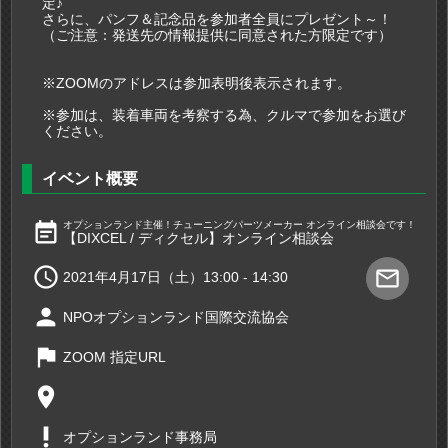
定♪
さらに、パンフ＆記念品を参加者全員にプレゼント～！
（ご注意：発送先の情報提供に同意された方限定です）
※ZOOMのアドレスは参加表明後表示されます。
※参加は、装着車両を考察する為、クルマで参加をお選び
ください。
イベント概要
event_note
オプションランド主催！チューニングパーツメーカー オンライン相談会です！
【DIXCEL / ディクセル】オンライン相談会

mail_outline
2021年4月17日（土）13:00 - 14:30
person
NPOオプションランド国際交流協会
flag
ZOOM 指定URL
place
priority_high
オプションランド事務局