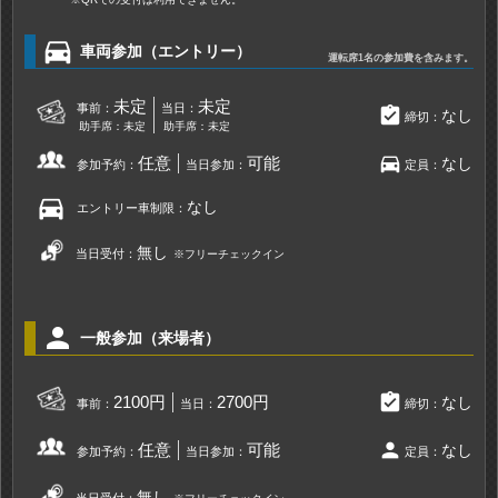
directions_car
車両参加（エントリー）
運転席1名の参加費を含みます。
未定
未定
事前：
当日：
assignment_turned_in
なし
締切：
助手席：未定
助手席：未定
directions_car
任意
可能
なし
参加予約：
当日参加：
定員：
directions_car
なし
エントリー車制限：
無し
当日受付：
※フリーチェックイン
person
一般参加（来場者）
assignment_turned_in
2100円
2700円
なし
事前：
当日：
締切：
person
任意
可能
なし
参加予約：
当日参加：
定員：
無し
当日受付：