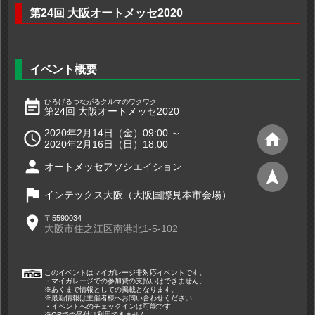
第24回 大阪オートメッセ2020
イベント概要
event_note
ひろげるつながるクルマのワクワク
第24回 大阪オートメッセ2020
2020年2月14日（金）09:00 ～

home
2020年2月16日（日）18:00
person
オートメッセアソシエイション
navigation
flag
インテックス大阪（大阪国際見本市会場）
place
〒5590034
大阪市住之江区南港北1-5-102
このイベントはマイガレージ非対応イベントです。
・マイガレージでの参加費の支払いはできません。
※あくまで情報としての掲載となります。
※最新情報は主催者様へお問い合わせください
・イベントへのチェックインは可能です
※QRでの受付は利用できません。