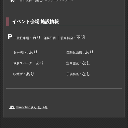
※フリーチェックイン
イベント会場 施設情報
local_parking
有り
不明
一般駐車場：
台数不明
駐車料金：
あり
あり
お手洗い：
自動販売機：
あり
なし
飲食スペース：
室内施設：
あり
なし
喫煙所：
子供娯楽：
people
Yamachanさん他、4名