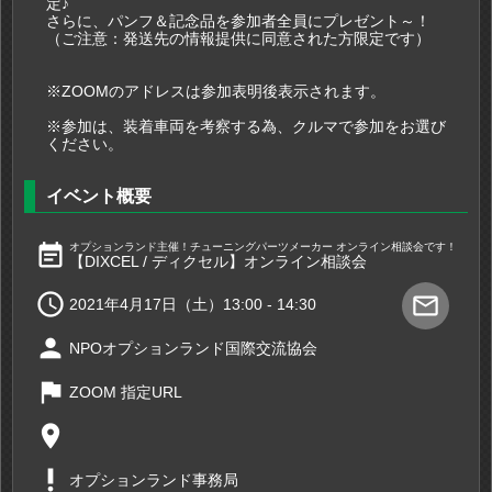
定♪
さらに、パンフ＆記念品を参加者全員にプレゼント～！
（ご注意：発送先の情報提供に同意された方限定です）
※ZOOMのアドレスは参加表明後表示されます。
※参加は、装着車両を考察する為、クルマで参加をお選び
ください。
イベント概要
event_note
オプションランド主催！チューニングパーツメーカー オンライン相談会です！
【DIXCEL / ディクセル】オンライン相談会

mail_outline
2021年4月17日（土）13:00 - 14:30
person
NPOオプションランド国際交流協会
flag
ZOOM 指定URL
place
priority_high
オプションランド事務局