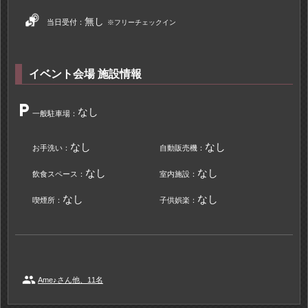
無し
当日受付：
※フリーチェックイン
イベント会場 施設情報
local_parking
なし
一般駐車場：
なし
なし
お手洗い：
自動販売機：
なし
なし
飲食スペース：
室内施設：
なし
なし
喫煙所：
子供娯楽：
people
Ame♪さん他、11名