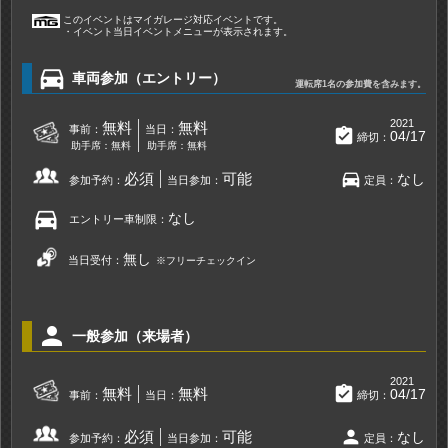
このイベントはマイガレージ対応イベントです。
・イベント当日イベントメニューが表示されます。
directions_car
車両参加（エントリー）
運転席1名の参加費を含みます。
2021
無料
無料
事前：
当日：
assignment_turned_in
04/17
締切：
助手席：無料
助手席：無料
directions_car
必須
可能
なし
参加予約：
当日参加：
定員：
directions_car
なし
エントリー車制限：
無し
当日受付：
※フリーチェックイン
person
一般参加（来場者）
2021
assignment_turned_in
無料
無料
04/17
事前：
当日：
締切：
person
必須
可能
なし
参加予約：
当日参加：
定員：