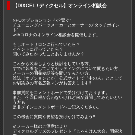
【DIXCEL / ディクセル】オンライン相談会
NPOオプションランドが“繋ぐ”
チューニングパーツメーカーとオーナーの“タッチポイン
ト”
withコロナのオンライン相談会を開催します。
もしオートサロンに行っていたら？
イベントに行っていたら？
聞いてみたかったことありませんか？
これから装着しようと検討をしている方、
すでに装着をしていてセッティングについて聞きたい方、
メーカーの開発秘話等を聞いてみたい方、
雑誌（オプションとか）公式サイトで『中の人』ととして
お馴染みの有名広報マンがお答えします!!
事前質問をコメントボードで受け付けております。
また、今回日程が合わないけれど何か質問してみたいとい
う方も
是非メインコメントボードへご記入ください。
この機会に質問や要望を投げかけてみよう!!
※メーカー様のご厚意により
ディクセルグッズのプレゼント『じゃんけん大会』開催決