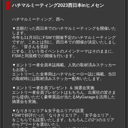
ハチマルミーティング2023西日本inヒメセン
ハチマルミーティング、西へ
▼念願だった西日本でのハチマルミーティングを開催いた
します。
今年も11月3日にFSWで開催予定のハチマルミーティング
ですが、これとは別に、西日本での開催が決定いたしまし
た。「皆さんを笑顔
にする」という当イベントのメインテーマはそのままに、
FSWと同規模での開催を行います。
▼エントリー者全員本誌掲載。人気の取材済みステッカー
もお渡し
エントリーした全車両はハチマルヒーロー誌に掲載。当日
の取材時には取材済みステッカー配布いたします。
▼エントリー者全員プレゼント ＆ 抽選会実施
エントリー者全員プレゼントはもちろん、出展社の皆さま
から提供いただく豪華賞品が当たるMyGarageを活用した
抽選会を実施。
▼なりきりエリア＆女子会エリアの設置
FSWで好評だった「なりきりエリア」「女子会エリア」
をこちらでも設置いたします。もちろんこの2つのエリア
からアワードを選出いたし