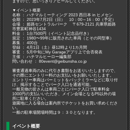
ますので、思いっきりアピールしてください。
▼イベント概要
名称 ： ハチマルミーティング 2023 西日本 in ヒメセン
会期 ： 2023年7月2日（日） 10：00～16：00（予定）
会場 ： 姫路セントラルパーク 〒679-2121 兵庫県姫路
市豊富町神谷1434
料金 ： 1台7500円（イベント記念品付き）
規定 ： 1980〜99年に販売された車両（とその同型車）
募集 ： 400台
登録 ： 4月1日（土）昼12時より1カ月間
審査 ： 5月中旬にMy Garageアプリ上で合否発表
主催 ： ハチマルヒーロー編集部
問い合わせ ： 80event@geibunsha.co.jp
審査通過車両のみに代引き書類をお送りいたしますので、
その際にエントリー料のお支払いをお願いいたします。
エントリー車両はパーミットをバックミラーなどに取り付
け、掲示することでパーク入口を通過可能。
一般見物の皆さんは車両ごとにパーク入口で駐車料金
1000円の支払いいただき、メイン会場となるP5以外の場
所に駐車ください。
遊園地に入る場合は案内所でチケットをお買い求めくださ
い。
一般の駐車場開場時間は９：３０となります。
イベント概要