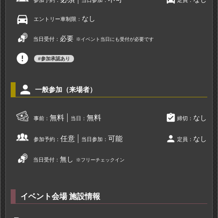
directions_car
なし
エントリー車制限：
必要
当日受付：
※イベント当日にも受付が必要です
error
#参加承認あり
person
一般参加（来場者）
assignment_turned_in
無料
無料
なし
事前：
当日：
締切：
person
任意
可能
なし
参加予約：
当日参加：
定員：
無し
当日受付：
※フリーチェックイン
イベント会場 施設情報