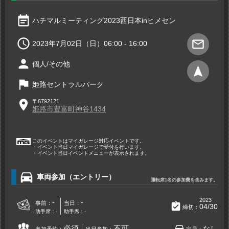
event_note
ハチマルミーティング2023西日本inヒメセン

mail_outline
2023年7月02日（日）06:00 - 16:00
person
個人/その他
navigation
flag
姫路セントラルパーク
place
〒6792121
姫路市豊富町神谷1434
このイベントはマイガレージ対応イベントです。
・イベント当日マイガレージで受付を行います。
・イベント当日イベントメニューが表示されます。
directions_car
車両参加（エントリー）
運転席1名の参加費を含みます。
2023
-
-
事前：
当日：
assignment_turned_in
04/30
締切：
助手席：-
助手席：-
directions_car
必須
不可
なし
参加予約：
当日参加：
定員：