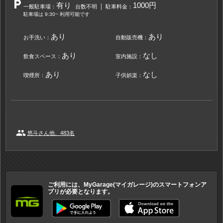
local_parking
有り
1000円
一般駐車場：
台数不明
駐車料金：
駐車場は 9:30~ 利用可能です
あり
あり
お手洗い：
自動販売機：
あり
なし
飲食スペース：
室内施設：
あり
なし
喫煙所：
子供娯楽：
people
悠斗さん他、483名
ご利用には、MyGarage(マイガレージ)のスマートフォンア
プリが必要となります。