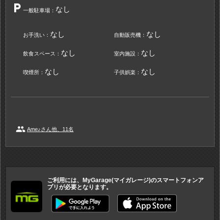
local_parking
なし
一般駐車場：
なし
なし
お手洗い：
自動販売機：
なし
なし
飲食スペース：
室内施設：
なし
なし
喫煙所：
子供娯楽：
people
Ame♪さん他、11名
ご利用には、MyGarage(マイガレージ)のスマートフォンア
プリが必要となります。