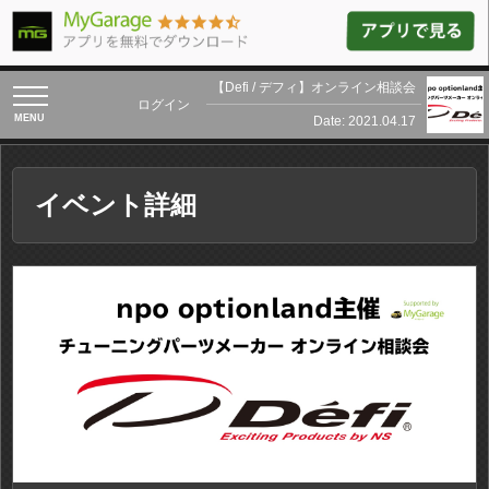
【Defi / デフィ】オンライン相談会
toggle
ログイン
navigation
Date: 2021.04.17
イベント詳細