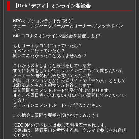
【Defi / デフィ】オンライン相談会
NPOオプションランドが“繋ぐ”
チューニングパーツメーカーとオーナーの“タッチポイン
ト”
withコロナのオンライン相談会を開催します!!
もしオートサロンに行っていたら？
イベントに行っていたら？
聞いてみたかったことありませんか？
これから装着しようと検討をしている方、
すでに装着をしていてセッティングについて聞きたい方、
メーカーの開発秘話等を聞いてみたい方、
雑誌（オプションとか）公式サイトで『中の人』ととして
お馴染みの有名広報マンがお答えします!!
事前質問をコメントボードで受け付けております。
また、今回日程が合わないけれど何か質問してみたいとい
う方も
是非メインコメントボードへご記入ください。
この機会に質問や要望を投げかけてみよう!!
※ZOOMのアドレスは参加表明後表示されます。
※参加は、装着車両を考察する為、クルマで参加をお選び
ください。