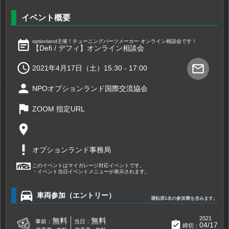
イベント概要
event_note
optionland主催！チューニングパーツメーカー オンライン相談会です！
【Defi / デフィ】オンライン相談会

mail_outline
2021年4月17日（土）15:30 - 17:00
person
NPOオプションランド国際交流協会
flag
ZOOM 指定URL
place
priority_high
オプションランド事務局
このイベントはマイガレージ対応イベントです。
・イベント当日イベントメニューが表示されます。
directions_car
車両参加（エントリー）
運転席1名の参加費を含みます。
2021
無料
無料
事前：
当日：
assignment_turned_in
04/17
締切：