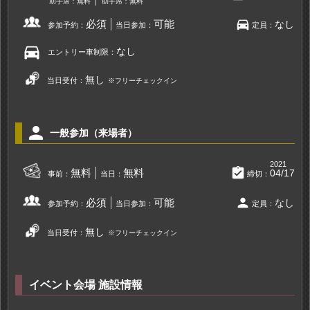
助手席：無料
助手席：無料
directions_car
必須
可能
なし
参加予約：
当日参加：
定員：
directions_car
なし
エントリー車制限：
無し
当日受付：
※フリーチェックイン
person
一般参加（来場者）
2021
assignment_turned_in
無料
無料
04/17
事前：
当日：
締切：
person
必須
可能
なし
参加予約：
当日参加：
定員：
無し
当日受付：
※フリーチェックイン
イベント会場 施設情報