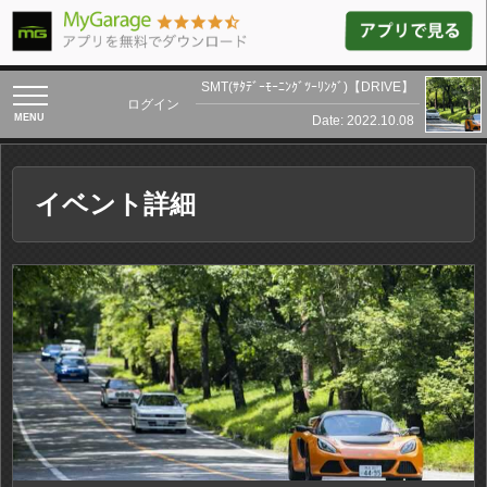
SMT(ｻﾀﾃﾞｰﾓｰﾆﾝｸﾞﾂｰﾘﾝｸﾞ)【DRIVE】
toggle
ログイン
navigation
Date: 2022.10.08
イベント詳細