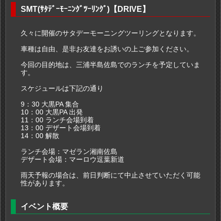
SMT(ｻﾀﾃﾞｰﾓｰﾆﾝｸﾞﾂｰﾘﾝｸﾞ)【DRIVE】
久々に開催のサタデーモーニングツーリングとなります。
車種は自由、是非お友達をお誘いの上ご参加ください。
今回の目的地は、三浦半島佐島でのランチを予定していま
す。
スケジュールは下記の通り
9：30 大黒PA 集合
10：00 大黒PA 出発
11：00 ランチ会場到着
13：00 デザート会場到着
14：00 解散
ランチ会場：マゼラン湘南佐島
デザート会場：マーロウ逗葉新道
雨天予報の場合は、前日判断にて中止させていただく可能
性があります。
イベント概要