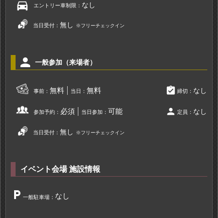
directions_car
なし
エントリー車制限：
無し
当日受付：
※フリーチェックイン
person
一般参加（来場者）
assignment_turned_in
無料
無料
なし
事前：
当日：
締切：
person
必須
可能
なし
参加予約：
当日参加：
定員：
無し
当日受付：
※フリーチェックイン
イベント会場 施設情報
local_parking
なし
一般駐車場：