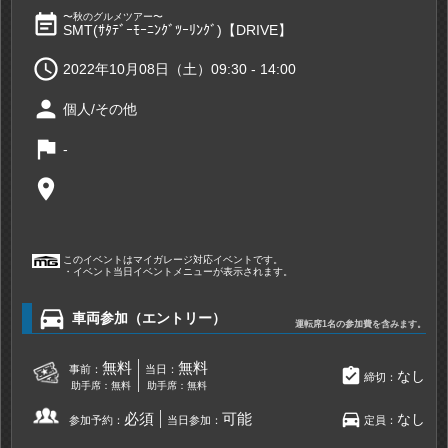
event_note
〜秋のグルメツアー〜
SMT(ｻﾀﾃﾞｰﾓｰﾆﾝｸﾞﾂｰﾘﾝｸﾞ)【DRIVE】

2022年10月08日（土）09:30 - 14:00
person
個人/その他
flag
-
place
このイベントはマイガレージ対応イベントです。
・イベント当日イベントメニューが表示されます。
directions_car
車両参加（エントリー）
運転席1名の参加費を含みます。
無料
無料
事前：
当日：
assignment_turned_in
なし
締切：
助手席：無料
助手席：無料
directions_car
必須
可能
なし
参加予約：
当日参加：
定員：