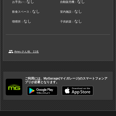
なし
なし
お手洗い：
自動販売機：
なし
なし
飲食スペース：
室内施設：
なし
なし
喫煙所：
子供娯楽：
people
Ame♪さん他、11名
ご利用には、MyGarage(マイガレージ)のスマートフォンア
プリが必要となります。