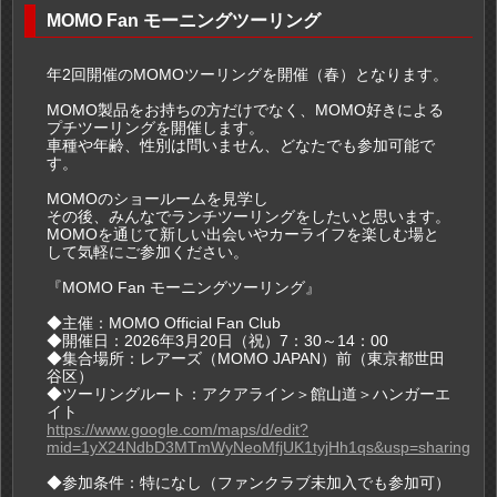
MOMO Fan モーニングツーリング
年2回開催のMOMOツーリングを開催（春）となります。
MOMO製品をお持ちの方だけでなく、MOMO好きによる
プチツーリングを開催します。
車種や年齢、性別は問いません、どなたでも参加可能で
す。
MOMOのショールームを見学し
その後、みんなでランチツーリングをしたいと思います。
MOMOを通じて新しい出会いやカーライフを楽しむ場と
して気軽にご参加ください。
『MOMO Fan モーニングツーリング』
◆主催：MOMO Official Fan Club
◆開催日：2026年3月20日（祝）7：30～14：00
◆集合場所：レアーズ（MOMO JAPAN）前（東京都世田
谷区）
◆ツーリングルート：アクアライン＞館山道＞ハンガーエ
イト
https://www.google.com/maps/d/edit?
mid=1yX24NdbD3MTmWyNeoMfjUK1tyjHh1qs&usp=sharing
◆参加条件：特になし（ファンクラブ未加入でも参加可）