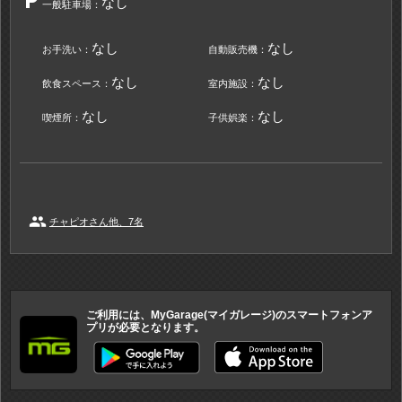
local_parking
なし
一般駐車場：
なし
なし
お手洗い：
自動販売機：
なし
なし
飲食スペース：
室内施設：
なし
なし
喫煙所：
子供娯楽：
people
チャピオさん他、7名
ご利用には、MyGarage(マイガレージ)のスマートフォンア
プリが必要となります。