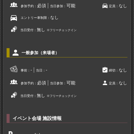
directions_car
必須
可能
なし
参加予約：
当日参加：
定員：
directions_car
なし
エントリー車制限：
無し
当日受付：
※フリーチェックイン
person
一般参加（来場者）
assignment_turned_in
-
-
なし
事前：
当日：
締切：
person
必須
可能
なし
参加予約：
当日参加：
定員：
無し
当日受付：
※フリーチェックイン
イベント会場 施設情報