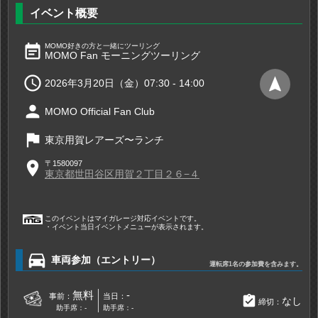
イベント概要
event_note
MOMO好きの方と一緒にツーリング
MOMO Fan モーニングツーリング

navigation
2026年3月20日（金）07:30 - 14:00
person
MOMO Official Fan Club
flag
東京用賀レアーズ〜ランチ
place
〒1580097
東京都世田谷区用賀２丁目２６−４
このイベントはマイガレージ対応イベントです。
・イベント当日イベントメニューが表示されます。
directions_car
車両参加（エントリー）
運転席1名の参加費を含みます。
無料
-
事前：
当日：
assignment_turned_in
なし
締切：
助手席：-
助手席：-