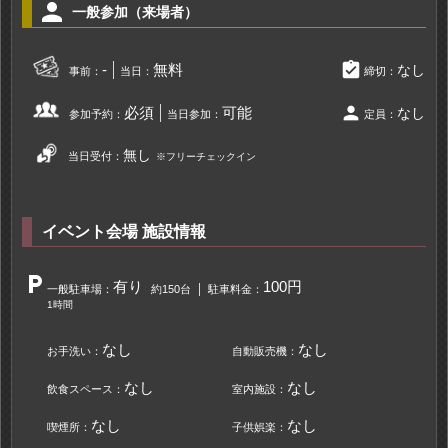
person
一般参加（来場者）
assignment_turned_in
-
無料
なし
事前：
当日：
締切：
person
必須
可能
なし
参加予約：
当日参加：
定員：
無し
当日受付：
※フリーチェックイン
イベント会場 施設情報
local_parking
有り
100円
一般駐車場：
約150台
駐車料金：
1時間
なし
なし
お手洗い：
自動販売機：
なし
なし
飲食スペース：
室内施設：
なし
なし
喫煙所：
子供娯楽：