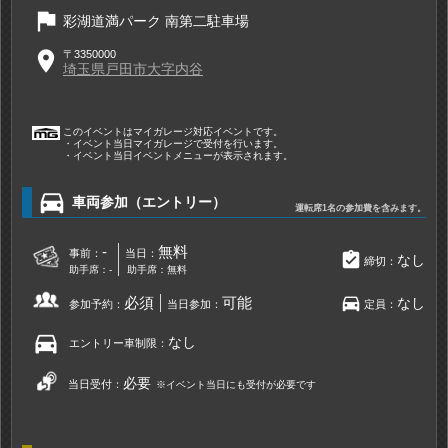
flag
彩湖道満パーク 南第二駐車場
place
〒3350000
埼玉県戸田市大字内谷
このイベントはマイガレージ対応イベントです。
・イベント当日マイガレージで受付を行います。
・イベント当日イベントメニューが表示されます。
directions_car
車両参加（エントリー）
運転席1名の参加費を含みます。
-
無料
事前：
当日：
assignment_turned_in
なし
締切：
助手席：-
助手席：無料
directions_car
必須
可能
なし
参加予約：
当日参加：
定員：
directions_car
なし
エントリー車制限：
必要
当日受付：
※イベント当日にも受付が必要です