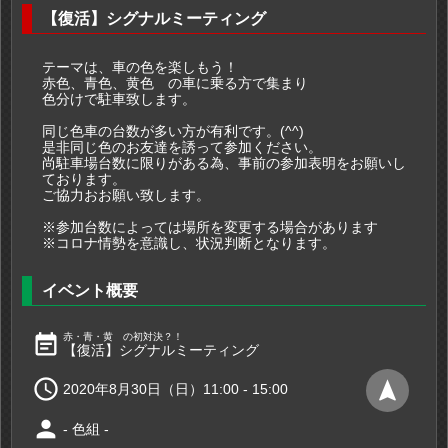
【復活】シグナルミーティング
テーマは、車の色を楽しもう！
赤色、青色、黄色 の車に乗る方で集まり
色分けで駐車致します。
同じ色車の台数が多い方が有利です。(^^)
是非同じ色のお友達を誘って参加ください。
尚駐車場台数に限りがある為、事前の参加表明をお願いし
ております。
ご協力おお願い致します。
※参加台数によっては場所を変更する場合があります
※コロナ情勢を意識し、状況判断となります。
イベント概要
event_note
赤・青・黄 の初対決？！
【復活】シグナルミーティング

navigation
2020年8月30日（日）11:00 - 15:00
person
- 色組 -