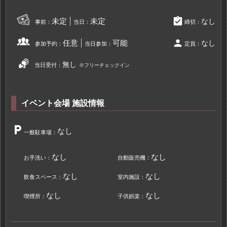
assignment_turned_in
未定
未定
なし
事前：
当日：
締切：
person
任意
可能
なし
参加予約：
当日参加：
定員：
無し
当日受付：
※フリーチェックイン
イベント会場 施設情報
local_parking
なし
一般駐車場：
なし
なし
お手洗い：
自動販売機：
なし
なし
飲食スペース：
室内施設：
なし
なし
喫煙所：
子供娯楽：