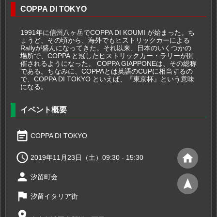
COPPA DI TOKYO
1991年に信州八ヶ岳でCOPPA DI KOUMI が始まった。ち
ょうど、その頃から、海外でもヒストリックカーによる
Rallyが盛んになってきた。それ以来、日本のいくつかの
場所で、COPPA と冠したヒストリックカー・ラリーが開
催されるようになった。 COPPA GIAPPONEは、その総称
である。ちなみに、COPPAとは英語のCUPに相当するの
で、COPPA DI TOKYO といえば、『東京杯』という意味
になる。
イベント概要
event_note
COPPA DI TOKYO

home
2019年11月23日（土）09:30 - 15:30
person
汐留町会
navigation
flag
汐留イタリア街
place