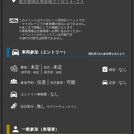
東京都港区東新橋２丁目１４−２４
このイベントはマイガレージ非対応イベントです。
・マイガレージでの参加費の支払いはできません。
※あくまで情報としての掲載となります。
※最新情報は主催者様へお問い合わせください
・イベントへのチェックインは可能です
※QRでの受付は利用できません。
directions_car
車両参加（エントリー）
運転席1名の参加費を含みます。
未定
未定
事前：
当日：
assignment_turned_in
なし
締切：
助手席：未定
助手席：未定
directions_car
任意
可能
なし
参加予約：
当日参加：
定員：
directions_car
なし
エントリー車制限：
無し
当日受付：
※フリーチェックイン
person
一般参加（来場者）