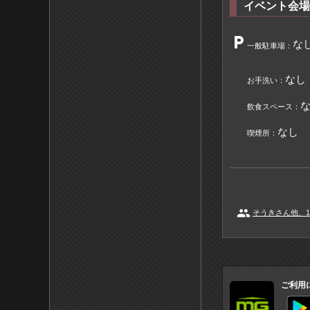
イベント会場
local_parking
な
一般駐車場：
なし
お手洗い：
飲食スペース：
なし
喫煙所：
people
そうきさん他、1
ご利用