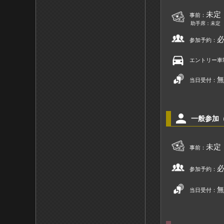
未定
事前：
助手席：未定
参加予約：
directions_car
エントリー車
無
当日受付：
person
一般参加
未定
事前：
参加予約：
無
当日受付：