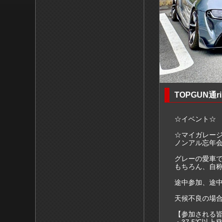
TOPGUN通rin
☆イベント☆
☆マイガレージ T
ノンアル忘年
グレーの愛車
もちろん、自称
途中参加、途中
天候不良の場合
【参加される
・37.5℃以