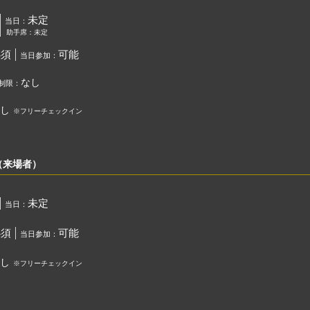
未定
当日：
助手席：未定
必須
可能
当日参加：
なし
制限：
し
※フリーチェックイン
（来場者）
未定
当日：
必須
可能
当日参加：
し
※フリーチェックイン