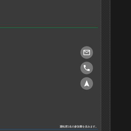
mail_outline
phone
navigation
運転席1名の参加費を含みます。