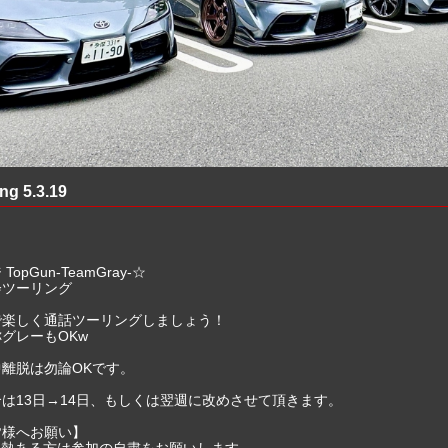
g 5.3.19
opGun-TeamGray-☆
会ツーリング
で楽しく通話ツーリングしましょう！
グレーもOKw
離脱は勿論OKです。
は13日→14日、もしくは翌週に改めさせて頂きます。
皆様へお願い】
上発熱ある方は参加の自粛をお願いします