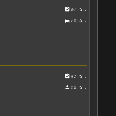
assignment_turned_in
なし
締切：
directions_car
なし
定員：
assignment_turned_in
なし
締切：
person
なし
定員：