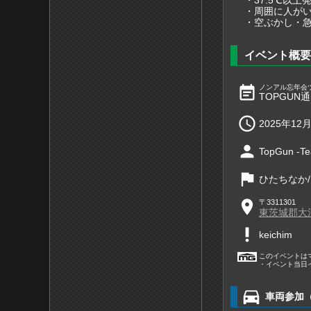
・周囲に人が
・空ぶかし・
イベント概要
event_note
ノンアル忘年会
TOPGUN通ri

2025年12月
person
TopGun -T
flag
ひたちなか
place
〒3311301
東茨城郡大
priority_high
keichim
このイベントは
・イベント当日
directions_car
車両参加