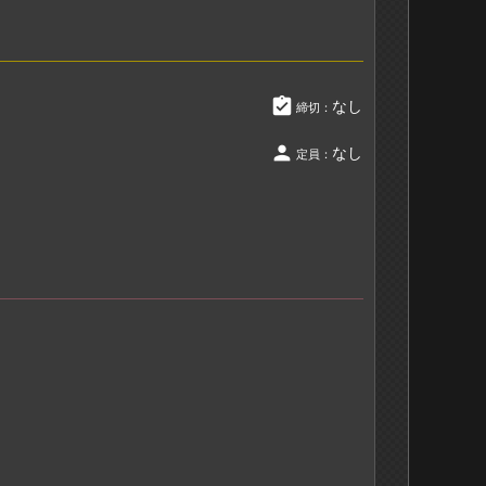
assignment_turned_in
なし
締切：
person
なし
定員：