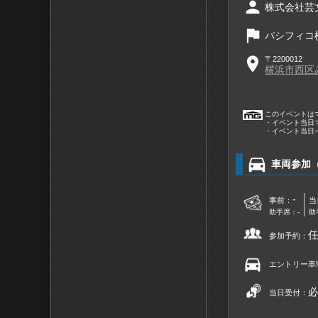
person
株式会社芸
flag
パシフィコ
place
〒2200012
横浜市西区み
このイベントは
・イベント当日
・イベント当日
directions_car
車両参加
-
事前：
当
助手席：-
助
参加予約：
directions_car
エントリー車
必
当日受付：