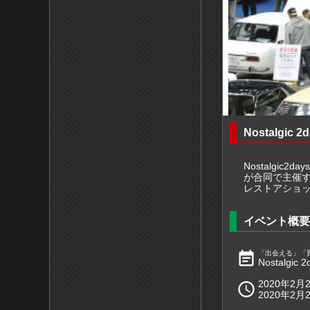
Nostalgic 2
Nostalgic
が合同で主催
レストアショ
イベント概要
event_note
「出会える」「
Nostalgic 2
2020年2月

2020年2月