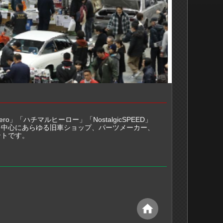
Hero」「ハチマルヒーロー」「NostalgicSPEED」
を中心にあらゆる旧車ショップ、パーツメーカー、
ントです。
home