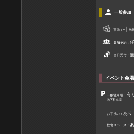
person
一般参加
-
事前：
当
参加予約：
無
当日受付：
イベント会場
local_parking
有
一般駐車場：
地下駐車場
あり
お手洗い：
飲食スペース：