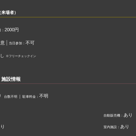
（来場者）
2000円
日：
任意
不可
当日参加：
し
※フリーチェックイン
 施設情報
り
不明
台数不明
駐車料金：
あり
自動販売機：
あり
あり
室内施設：