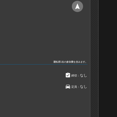
navigation
運転席1名の参加費を含みます。
assignment_turned_in
なし
締切：
directions_car
なし
定員：