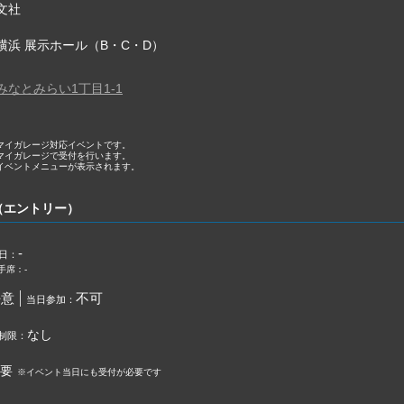
文社
横浜 展示ホール（B・C・D）
なとみらい1丁目1-1
マイガレージ対応イベントです。
マイガレージで受付を行います。
イベントメニューが表示されます。
（エントリー）
-
日：
手席：-
任意
不可
当日参加：
なし
制限：
要
※イベント当日にも受付が必要です