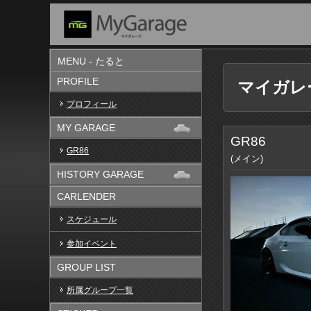
MENU - たると
PROFILE
マイガレ
プロフィール
MY GARAGE
GR86
GR86
(メイン)
HISTORY GARAGE
CARLENDER
スケジュール
参加イベント
GROUP LIST
所属グループ一覧