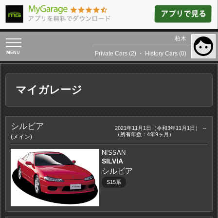
柏木
toggle
navigation
Private Cars (2)
・
History Cars (0)
マイガレージ
シルビア
2021年11月1日（令和3年11月1日） ～
（所有年数：4年9ヶ月）
(メイン)
NISSAN
SILVIA
シルビア
S15系