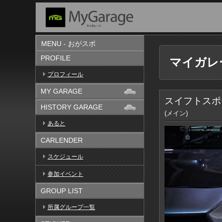
MENU - おがスポ
PROFILE
マイガレ
プロフィール
MY GARAGE
スイフトスポ
HISTORY GARAGE
(メイン)
あると
CARLENDER
スケジュール
参加イベント
GROUP LIST
所属グループ一覧