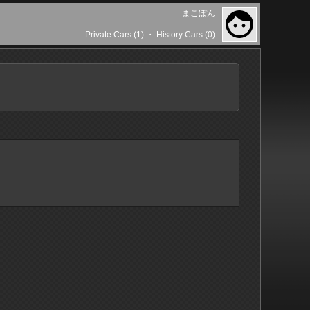
まこぽん
Private Cars (1)
・
History Cars (0)