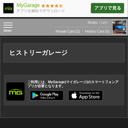
Shuku（ｼｭｸ）
toggle
navigation
Private Cars (1)
・
History Cars (0)
ヒストリーガレージ
ご利用には、MyGarage(マイガレージ)のスマートフォンア
プリが必要となります。