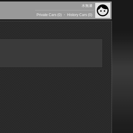
水無瀬
Private Cars (0)
・
History Cars (0)