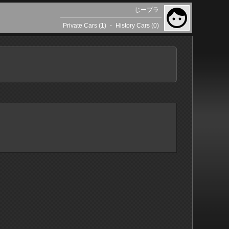
じープラ
Private Cars (1)
・
History Cars (0)