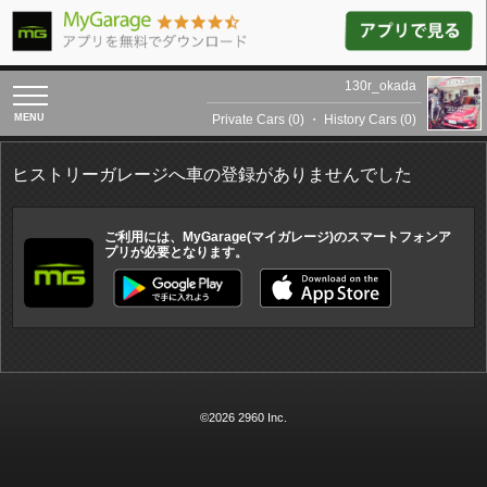
130r_okada
toggle
navigation
Private Cars (0)
・
History Cars (0)
ヒストリーガレージへ車の登録がありませんでした
ご利用には、MyGarage(マイガレージ)のスマートフォンア
プリが必要となります。
©2026 2960 Inc.