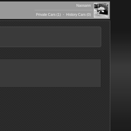
Naosann
Private Cars (1)
・
History Cars (0)