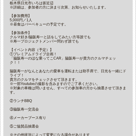
栃木県日光市いろは坂近辺
※詳細は、参加者の方に決まり次第、お知らせいたします。
【参加費用】
5,000円／1人
※昼食はバーベキューの予定です。
【参加条件】
クルマ好き/脇阪寿一と話をしてみたい方等誰でも
※寿一プロジェクトメンバー問わず誰でも
【イベント内容（予定）】
①プレミアムドライブ企画！
「脇阪寿一のほな乗ってこCAR」脇阪寿一が貴方のクルマチェッ
ク！！
脇阪寿一がなんとあなたの愛車を運転または助手席で、日光を一緒にド
ライブ！
貴方のクルマをチェックさせて頂きます。
※一部Youtubeの撮影を含みますのでご了承ください。
※対象の車種は問いません、すべての参加車の方から抽選させて頂きま
す。
②ランチBBQ
③脇阪寿一交流会
④メーカーブース有り
⑤ご協賛品抽選会
※その他状況によって変更になる場合があります