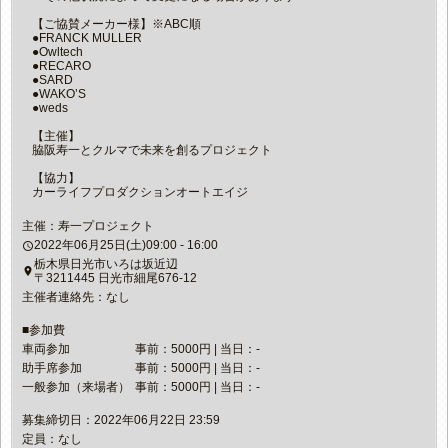
【ご協賛メーカー様】※ABC順
●FRANCK MULLER
●Owltech
●RECARO
●SARD
●WAKO’S
●weds
【主催】
脇阪寿一とクルマで未来を創るプロジェクト
【協力】
カーライフプロダクションオートエイジ
主催：寿一プロジェクト
2022年06月25日(土)09:00 - 16:00
access_time
栃木県日光市いろは坂近辺
place
〒3211445 日光市細尾676-12
主催者連絡先：なし
■参加費
車両参加
事前：5000円 | 当日：-
助手席参加
事前：5000円 | 当日：-
一般参加（来場者）
事前：5000円 | 当日：-
募集締切日：2022年06月22日 23:59
定員：なし