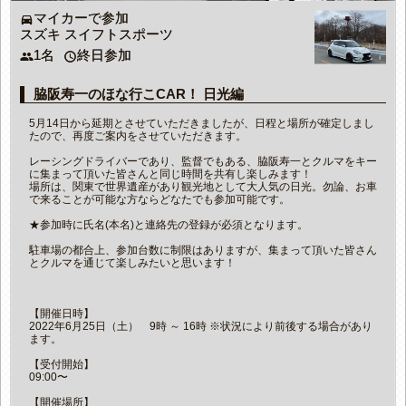
マイカーで参加
directions_car
スズキ スイフトスポーツ
1名
終日参加
people
access_time
脇阪寿一のほな行こCAR！ 日光編
5月14日から延期とさせていただきましたが、日程と場所が確定しまし
たので、再度ご案内をさせていただきます。
レーシングドライバーであり、監督でもある、脇阪寿一とクルマをキー
に集まって頂いた皆さんと同じ時間を共有し楽しみます！
場所は、関東で世界遺産があり観光地として大人気の日光。勿論、お車
で来ることが可能な方ならどなたでも参加可能です。
★参加時に氏名(本名)と連絡先の登録が必須となります。
駐車場の都合上、参加台数に制限はありますが、集まって頂いた皆さん
とクルマを通じて楽しみたいと思います！
【開催日時】
2022年6月25日（土） 9時 ～ 16時 ※状況により前後する場合があり
ます。
【受付開始】
09:00〜
【開催場所】