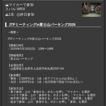
マイカーで参加
directions_car
スバル WRX
1名
終日参加
people
access_time
JTPミーティングin富士山パーキング2026
＜概要＞
JTPミーティングin富士山パーキング2026
【開催日時】
・2026年5月10日(日) 10時〜16時
【開催場所】
・富士山パーキング
【会場住所】
・山梨県富士吉田市上吉田字剣丸尾5597-84
【参加費】
・事前：2,500円/1台・1名（本アプリからのお支払い）
・当日：3,000円/1台・1名（当日現地で現金でのお支払い）
【参加方法】
・車で参加：上の「参加する」ボタンを押し「マイカー」を選択
・バイクで参加：上の「参加する」ボタンを押し「マイカー」を選択
・助手席で参加：上の「参加する」ボタンを押し「助手席」を選択
・徒歩で参加：上の「参加する」ボタンを押し「参加」を選択