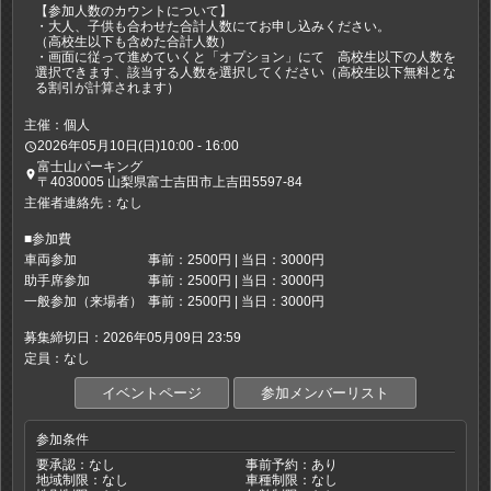
【参加人数のカウントについて】
・大人、子供も合わせた合計人数にてお申し込みください。
（高校生以下も含めた合計人数）
・画面に従って進めていくと「オプション」にて 高校生以下の人数を
選択できます、該当する人数を選択してください（高校生以下無料とな
る割引が計算されます）
主催：個人
2026年05月10日(日)10:00 - 16:00
access_time
富士山パーキング
place
〒4030005 山梨県富士吉田市上吉田5597-84
主催者連絡先：なし
■参加費
車両参加
事前：2500円 | 当日：3000円
助手席参加
事前：2500円 | 当日：3000円
一般参加（来場者）
事前：2500円 | 当日：3000円
募集締切日：2026年05月09日 23:59
定員：なし
イベントページ
参加メンバーリスト
参加条件
要承認：なし
事前予約：あり
地域制限：なし
車種制限：なし