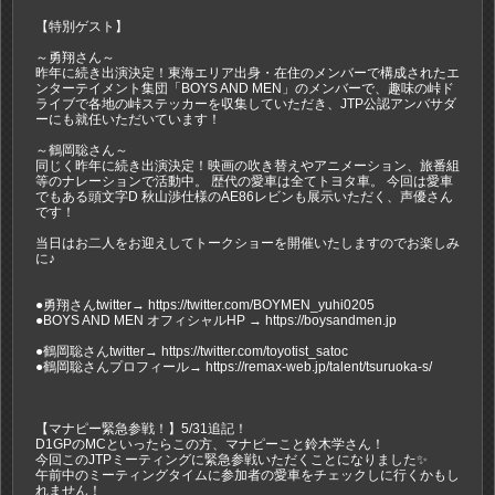
【特別ゲスト】
～勇翔さん～
昨年に続き出演決定！東海エリア出身・在住のメンバーで構成されたエ
ンターテイメント集団「BOYS AND MEN」のメンバーで、趣味の峠ド
ライブで各地の峠ステッカーを収集していただき、JTP公認アンバサダ
ーにも就任いただいています！
～鶴岡聡さん～
同じく昨年に続き出演決定！映画の吹き替えやアニメーション、旅番組
等のナレーションで活動中。 歴代の愛車は全てトヨタ車。 今回は愛車
でもある頭文字D 秋山渉仕様のAE86レビンも展示いただく、声優さん
です！
当日はお二人をお迎えしてトークショーを開催いたしますのでお楽しみ
に♪
●勇翔さんtwitter→ https://twitter.com/BOYMEN_yuhi0205
●BOYS AND MEN オフィシャルHP → https://boysandmen.jp
●鶴岡聡さんtwitter→ https://twitter.com/toyotist_satoc
●鶴岡聡さんプロフィール→ https://remax-web.jp/talent/tsuruoka-s/
【マナピー緊急参戦！】5/31追記！
D1GPのMCといったらこの方、マナピーこと鈴木学さん！
今回このJTPミーティングに緊急参戦いただくことになりました✨
午前中のミーティングタイムに参加者の愛車をチェックしに行くかもし
れません！