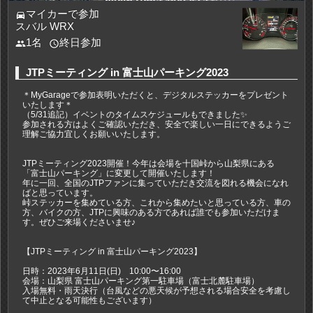
マイカーで参加
directions_car
スバル WRX
1名
終日参加
people
access_time
JTPミーティング in 富士山パーキング2023
＊MyGarageで参加表明いただくと、デジタルステッカーをプレゼント
いたします＊
（5/31追記）イベントのタイムスケジュールもできました✨
参加される方はよくご確認いただき、安全で楽しい一日にできるようご
理解ご協力宜しくお願いいたします。
JTPミーティング2023開催！今年は会場を十国峠から山梨県にある
「富士山パーキング」に変更して開催いたします！
年に一回、全国のJTPファンに集っていただき交流を図れる機会になれ
ばと思っています。
峠ステッカーを集めている方、これから集めたいと思っている方、車の
方、バイクの方、JTPに興味のある方であれば誰でも参加いただけま
す。ぜひご来場くださいませ♪
【JTPミーティング in 富士山パーキング2023】
日時：2023年6月11日(日) 10:00〜16:00
会場：山梨県 富士山パーキング第一駐車場（富士北麓駐車場）
入場無料・雨天決行（台風などの悪天候が予想される場合安全を考慮し
て中止となる可能性もございます）