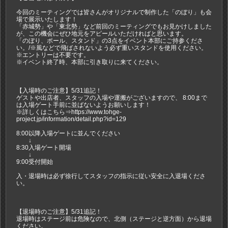
今回のミーティングでは皆さんがオリジナルで制作した「のぼり」も会
場で展示いたします！
「赤城勢」や「東北勢」など前回のミーティングでもお見かけしました
が、この機会にぜひ地元をアピールいただければと思います。
「のぼり、ポール、スタンド」の3点をイベント本部にご持参くださ
い。/※風などで飛ばされないよう必ず重いスタンドを使用ください。
※エントリーは不要です。
※イベント終了時、本部に引き取りに来てください。
【入場時のご注意】5/31追記！
ゲストや出店者、スタッフの入場や運搬がございますので、 8:00まで
は入場ゲート手前に並ばないようお願いします！
※詳しくはこちら⇒https://www.tohge-
project.jp/information/detail.php?id=129
8:00以降入場ゲートに並んでください
↓
8:30入場ゲート開場
↓
9:00受付開始
入・退場時は必ず徐行してスタッフの指示に従い安全に入退場くださ
い。
【退場時のご注意】5/31追記！
退場時はステージ前は危険なので、北側（ステージと逆方面）から退場
ください。