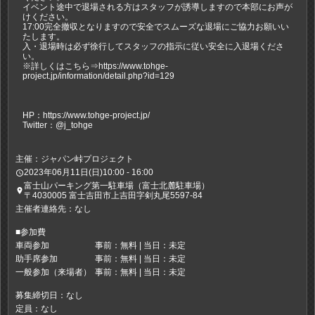
イベント途中で退場される方はスタッフが誘導しますので本部にお声が
けください。
17:00完全撤収となりますので安全でスムーズな退場にご協力お願いい
たします。
入・退場時は必ず徐行してスタッフの指示に従い安全に入退場くださ
い。
※詳しくはこちら⇒https://www.tohge-
project.jp/information/detail.php?id=129
HP：https://www.tohge-project.jp/
Twitter：@j_tohge
主催：ジャパン峠プロジェクト
2023年06月11日(日)10:00 - 16:00
access_time
富士山パーキング第一駐車場（富士北麓駐車場）
place
〒4030005 富士吉田市上吉田字剣丸尾5597-84
主催者連絡先：なし
■参加費
車両参加
事前：無料 | 当日：未定
助手席参加
事前：無料 | 当日：未定
一般参加（来場者）
事前：無料 | 当日：未定
募集締切日：なし
定員：なし