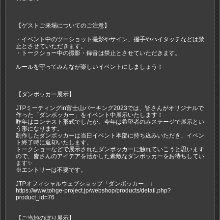
【ゲストご来場についてのご注意】
・イベント中のツーショット撮影やサイン、握手やハイタッチなどは禁
止とさせていただきます。
・トークショー中の撮影・録音は禁止とさせていただきます。
ルールを守ってみんなが楽しいイベントにしましょう！
【ダンボッカー展示】
JTPミーティングin富士山パーキング2023では、皆さんがオリジナルで
作った「ダンボッカー」をイベント中展示いたします！
昨年はコンテスト形式でしたが、今年は希望者のみステージで展示とい
う形になります。
制作したダンボッカーは当日イベント本部に持ち込みいただき、イベン
ト終了時に返却いたします。
トークショーなどで展示されたダンボッカーに触れていこうと思います
ので、皆さんのアイデアを活かした素敵なダンボッカーをお待ちしてい
ます✨
※エントリーは不要です。
JTPオフィシャルウェブショップ「ダンボッカー」↓
https://www.tohge-project.jp/webshop/products/detail.php?
product_id=76
【ご当地のぼり展示】