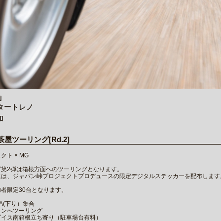
加
タートレノ
加
茶屋ツーリング[Rd.2]
ト × MG
グ第2弾は箱根方面へのツーリングとなります。
には、ジャパン峠プロジェクトプロデュースの限定デジタルステッカーを配布します
者限定30台となります。
A(下り）集合
インへツーリング
ダイス南箱根立ち寄り（駐車場台有料）