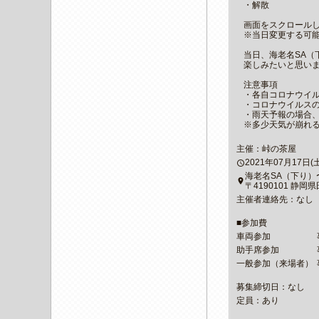
・解散
画面をスクロール
※当日変更する可
当日、海老名SA（
楽しみたいと思い
注意事項
・各自コロナウイ
・コロナウイルス
・雨天予報の場合
※多少天気が崩れ
主催：峠の茶屋
2021年07月17日(土)0
access_time
海老名SA（下り
place
〒4190101 静岡
主催者連絡先：なし
■参加費
車両参加
助手席参加
一般参加（来場者）
募集締切日：なし
定員：あり