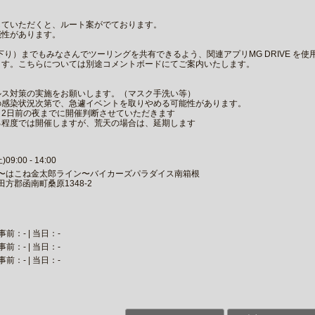
していただくと、ルート案がでております。
能性があります。
下り）までもみなさんでツーリングを共有できるよう、関連アプリMG DRIVE を
ます。こちらについては別途コメントボードにてご案内いたします。
ルス対策の実施をお願いします。（マスク手洗い等）
の感染状況次第で、急遽イベントを取りやめる可能性があります。
、2日前の夜までに開催判断させていただきます
る程度では開催しますが、荒天の場合は、延期します
9:00 - 14:00
）〜はこね金太郎ライン〜バイカーズパラダイス南箱根
県田方郡函南町桑原1348-2
事前：- | 当日：-
事前：- | 当日：-
事前：- | 当日：-