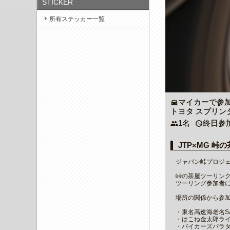
STICKER
所有ステッカー一覧
マイカーで参
directions_car
トヨタ スプリン
1名
終日参
people
access_time
JTP×MG 峠の
ジャパン峠プロジェク
峠の茶屋ツーリン
ツーリング参加者
場所の関係から参加
・東名高速海老名S
・はこね金太郎ラ
・バイカーズパラ