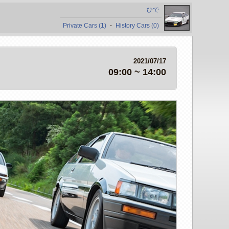
ひで
Private Cars (1)
・
History Cars (0)
2021/07/17
09:00 ~ 14:00