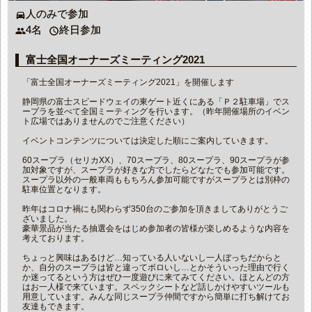
人のみで参加
directions_car
4名
終日参加
people
access_time
富士全国オーナーズミーティング2021
「富士全国オーナーズミーティング2021」を開催します
静岡県の富士スピードウェイの東ゲート近くにある「Ｐ２駐車場」でス
ープラを並べて全国ミーティングを行います。（昨年開催場所のイベン
ト広場ではありませんのでご注意ください）
イベントコンテンツについては決定した順にご案内していきます。
60スープラ（セリカXX）、70スープラ、80スープラ、90スープラが参
加対象ですが、スープラが好きな方でしたらどなたでも参加可能です。
スープラ以外の一般車両ももちろん参加可能ですがスープラとは別枠の
駐車位置となります。
昨年はコロナ禍にも関わらず350台のご参加を頂きましてありがとうご
ざいました。
豪華景品が当たる抽選会をはじめ参加者の皆様が楽しめるような内容を
考えております。
ちょっと興味はあるけど…知っている人いないし一人ぼっちだからと
か、自分のスープラは皆と違ってボロいし…とかそういった理由で行く
か迷ってるという方はぜひ一度遊びに来てみてください。ほとんどの方
はお一人様で来ています。スペックシートなど話しかけやすいツールも
用意しています。みんな同じスープラ仲間ですから簡単に打ち解けてお
友達もできます。