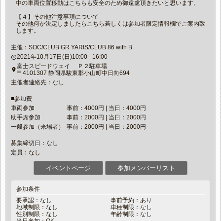
中の車両位置移動はこちらも安全のため御遠慮頂きたいと思います。
【４】その他注意事項について
その他何か決定しましたらこちら若しくは参加者限定情報欄でご案内致
します。
主催：SOC/CLUB GR YARIS/CLUB 86 with B
2021年10月17日(日)10:00 - 16:00
access_time
富士スピードウェイ Ｐ２駐車場
place
〒4101307 静岡県駿東郡小山町中日向694
主催者連絡先：なし
■参加費
車両参加
事前：4000円 | 当日：4000円
助手席参加
事前：2000円 | 当日：2000円
一般参加（来場者）
事前：2000円 | 当日：2000円
募集締切日：なし
定員：なし
イベントページ
参加メンバーリスト
参加条件
要承認：なし
事前予約：あり
地域制限：なし
車種制限：なし
性別制限：なし
年齢制限：なし