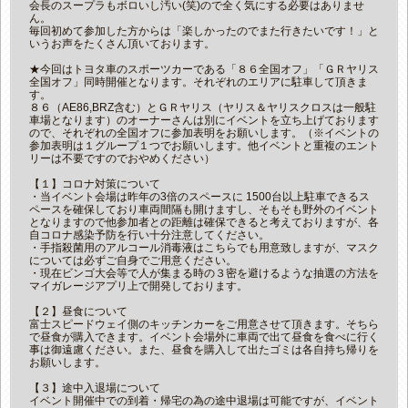
会長のスープラもボロいし汚い(笑)ので全く気にする必要はありませ
ん。
毎回初めて参加した方からは「楽しかったのでまた行きたいです！」と
いうお声をたくさん頂いております。
★今回はトヨタ車のスポーツカーである「８６全国オフ」「ＧＲヤリス
全国オフ」同時開催となります。それぞれのエリアに駐車して頂きま
す。
８６（AE86,BRZ含む）とＧＲヤリス（ヤリス＆ヤリスクロスは一般駐
車場となります）のオーナーさんは別にイベントを立ち上げております
ので、それぞれの全国オフに参加表明をお願いします。（※イベントの
参加表明は１グループ１つでお願いします。他イベントと重複のエント
リーは不要ですのでおやめください）
【１】コロナ対策について
・当イベント会場は昨年の3倍のスペースに 1500台以上駐車できるス
ペースを確保しており車両間隔も開けますし、そもそも野外のイベント
となりますので他参加者との距離は確保できると考えておりますが、各
自コロナ感染予防を行い十分注意してください。
・手指殺菌用のアルコール消毒液はこちらでも用意致しますが、マスク
については必ずご自身でご用意ください。
・現在ビンゴ大会等で人が集まる時の３密を避けるような抽選の方法を
マイガレージアプリ上で開発しております。
【２】昼食について
富士スピードウェイ側のキッチンカーをご用意させて頂きます。そちら
で昼食が購入できます。イベント会場外に車両で出て昼食を食べに行く
事は御遠慮ください。また、昼食を購入して出たゴミは各自持ち帰りを
お願いします。
【３】途中入退場について
イベント開催中での到着・帰宅の為の途中退場は可能ですが、イベント