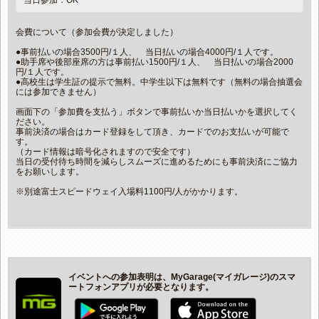
当日参加：OK
会費について（参加会費が決定しました）
●事前払いの場合3500円/１人、 当日払いの場合4000円/１人です。
●助手席や後部座席の方は事前払い1500円/１人、 当日払いの場合2000
円/１人です。
●高校生は学生証の提示で無料。中学生以下は無料です（無料の場合抽選会
には参加できません）
画面下の「参加費を支払う」ボタンで事前払いか当日払いかを選択してく
ださい。
事前決済の場合はカード登録をして頂き、カードでのお支払いが可能で
す。
（カード情報は暗号化されますので安全です）
当日の受付待ち時間を減らしスムーズに進めるためにも事前決済にご協力
をお願いします。
※別途富士スピードウェイ入場料1100円/人がかかります。
イベントへの参加表明は、MyGarage(マイガレージ)のスマ
ートフォンアプリが必要となります。